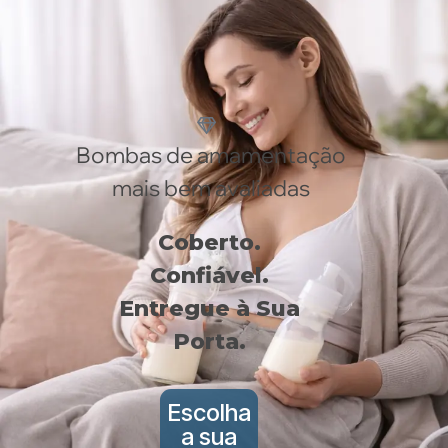
Bombas de amamentação
mais bem avaliadas
Coberto.
Confiável.
Entregue à Sua
Porta.
Escolha
a sua