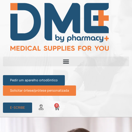
Pedir um aparelho ortodôntico
Solicitar órtese/prótese personalizada
0
E-SCRIBE