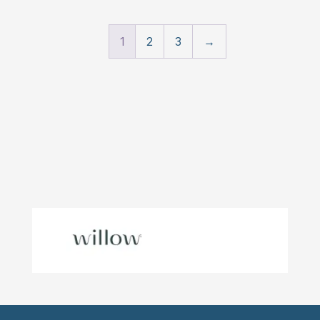
1
2
3
→